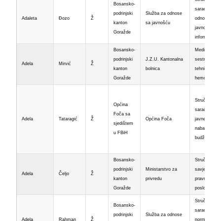
Bosansko-
saradnik za
podrinjski
Služba za odnose
Adaleta
Đozo
Ž
odnose s
kanton
sa javnošću
javnošću i
Goražde
informisanje
Bosansko-
Medicinska
podrinjski
J.Z.U. Kantonalna
sestra-
Adela
Mirvić
Ž
kanton
bolnica
tehničar za
Goražde
hemodijalizu
Stručni
Općina
saradnik za
Foča sa
Adela
Tataragić
Ž
Općina Foča
javne
sjedištem
nabavke i
u FBiH
budžet
Bosansko-
Stručni
podrinjski
Ministarstvo za
savjetnik za
Adela
Čeljo
Ž
kanton
privredu
pravne
Goražde
poslove
Stručni
Bosansko-
saradnik za
podrinjski
Služba za odnose
Adela
Rahman
Ž
normativno-