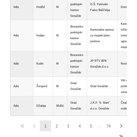
podrinjski
O.Š. Fahrudin
Adis
Hodžić
M
Domar-ložač
kanton
Fahro Baščelija
Goražde
Kantonalni
Bosansko-
Kantonalna uprava
tržišno-
podrinjski
Adis
Hubjer
M
za inspekcijske
turističko-
kanton
poslove
ugostiteljski
Goražde
inspektor
Bosansko-
podrinjski
JP RTV BPK
Adis
Kudin
M
Novinar
kanton
Goražde,d.o.o.
Goražde
Viši referent 
Grad
Adis
Živojević
M
Grad Goražde
profesionalni
Goražde
varogasac
Grad
J.K.P. "6. Mart"
Čitači
Adis
Džabija
Muški
Goražde
d.o.o. Goražde
vodomjera
…
1
2
3
4
5
74