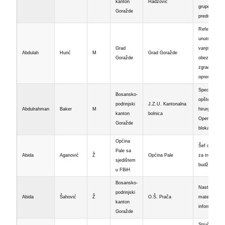
kanton
Hadžović
grupe
Goražde
predmeta
Referent za
unutrašnje i
Grad
vanjsko
Abdulah
Hurić
M
Grad Goražde
Goražde
obezbjeđenj
zgrade i
opreme
Specijalista
Bosansko-
opšte
podrinjski
J.Z.U. Kantonalna
Abdulrahman
Baker
M
hirurgije, šef
kanton
bolnica
Operativnog
Goražde
bloka
Općina
Šef odsjeka
Pale sa
Abida
Aganović
Ž
Općina Pale
za trezor i
sjedištem
budžet
u FBiH
Bosansko-
Nastavnik
podrinjski
Abida
Šahović
Ž
O.Š. Prača
matematike 
kanton
informatike
Goražde
Stručni