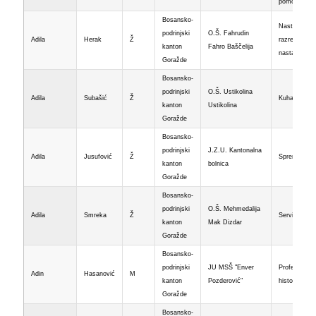
pomoć
Bosansko-
Nastavnik
podrinjski
O.Š. Fahrudin
Adila
Herak
Ž
razredne
kanton
Fahro Baščelija
nastave
Goražde
Bosansko-
podrinjski
O.Š. Ustikolina
Adila
Subašić
Ž
Kuhar
kanton
Ustikolina
Goražde
Bosansko-
podrinjski
J.Z.U. Kantonalna
Adila
Jusufović
Ž
Spremačica
kanton
bolnica
Goražde
Bosansko-
podrinjski
O.Š. Mehmedalija
Adila
Smreka
Ž
Servirka
kanton
Mak Dizdar
Goražde
Bosansko-
podrinjski
JU MSŠ "Enver
Profesor
Adin
Hasanović
M
kanton
Pozderović"
historije
Goražde
Bosansko-