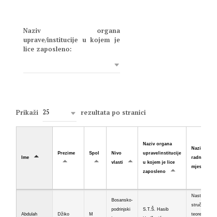
Naziv organa
uprave/institucije u kojem je
lice zaposleno:
25
Prikaži
rezultata po stranici
Naziv organa
Naziv
Prezime
Spol
Nivo
uprave/institucije
Ime
radnog
vlasti
u kojem je lice
mjesta
zaposleno
Nastavnik
Bosansko-
stručno
podrinjski
S.T.Š. Hasib
Abdulah
Džiko
M
teoretske