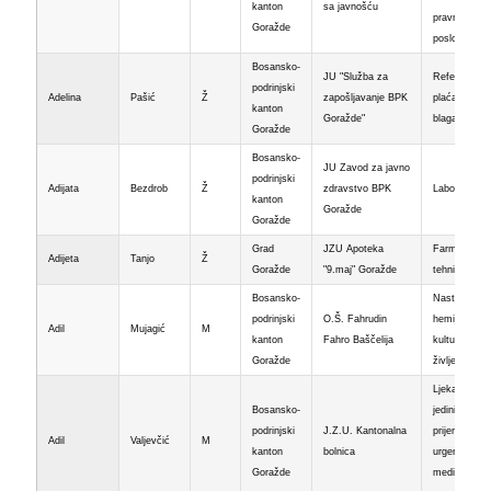
kanton
sa javnošću
pravne
Goražde
poslove
Bosansko-
JU "Služba za
Referent za
podrinjski
Adelina
Pašić
Ž
zapošljavanje BPK
plaćanje i
kanton
Goražde"
blagajnu
Goražde
Bosansko-
JU Zavod za javno
podrinjski
Adijata
Bezdrob
Ž
zdravstvo BPK
Laborant
kanton
Goražde
Goražde
Grad
JZU Apoteka
Farmaceutsk
Adijeta
Tanjo
Ž
Goražde
"9.maj" Goražde
tehničar
Bosansko-
Nastavnik
podrinjski
O.Š. Fahrudin
hemije i
Adil
Mujagić
M
kanton
Fahro Baščelija
kulture
Goražde
življenja
Ljekar u
Bosansko-
jedinici za
podrinjski
J.Z.U. Kantonalna
prijem i
Adil
Valjevčić
M
kanton
bolnica
urgentnu
Goražde
medicinsku