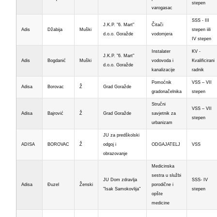
stepen
varogasac
SSS - III
J.K.P. "6. Mart"
Čitači
Adis
Džabija
Muški
stepen iili
d.o.o. Goražde
vodomjera
IV stepen
Instalater
KV -
J.K.P. "6. Mart"
Adis
Bogdanić
Muški
vodovoda i
Kvalificirani
d.o.o. Goražde
kanalizacije
radnik
Pomoćnik
VSS – VII
Adisa
Borovac
Ž
Grad Goražde
gradonačelnika
stepen
Stručni
VSS – VII
Adisa
Bajrović
Ž
Grad Goražde
savjetnik za
stepen
urbanizam
JU za predškolski
ADISA
BOROVAC
Ž
odgoj i
ODGAJATELJ
VSS
obrazovanje
Medicinska
sestra u službi
JU Dom zdravlja
SSS- IV
Adisa
Đuzel
Ženski
porodične i
"Isak Samokovlija"
stepen
opšte
medicine