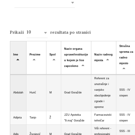
10
Prikaži
rezultata po stranici
Stručna
Naziv organa
sprema za
Ime
Prezime
Spol
uprave/institucije
Naziv radnog
radno
u kojem je lice
mjesta
mjesto
zaposleno
Referent za
unutrašnje i
vanjsko
SSS - IV
Abdulah
Hurić
M
Grad Goražde
obezbjeđenje
stepen
zgrade i
opreme
JZU Apoteka
Farmaceutski
SSS - IV
Adijeta
Tanjo
Ž
"9.maj" Goražde
tehničar
stepen
Viši referent -
SSS - III
Adis
Živojević
M
Grad Goražde
profesionalni